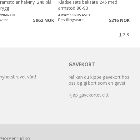
framstolar helvinyl 240 blå
Klädselsats baksäte 245 med
 rygg
armstöd 80-93
1968-330
Artnr:
1360253-SET
svare
5962 NOK
Bestillingsvare
5216 NOK
1
2
3
GAVEKORT
 nyhetsbrevet vårt!
Nå kan du kjøpe gavekort hos
oss og gi bort som en gave!
Kjøp gavekortet ditt
@jorgenrud.no