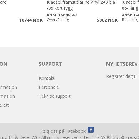
are
Klädsel framstolar helvinyl 240 blå
Klädsel 
-85 kort rygg
86- lång
Artnr:
1241968-69
Artnr:
124
10744 NOK
Overvåkning
5962 NOK
Bestilling
JON
SUPPORT
NYHETSBREV
Registrer deg til
Kontakt
ormasjon
Personale
rmasjon
Teknisk support
erett
Følg oss på Facebook!
ud Bil & Deler AS • All rights reserved • Tel. +47 69 83 55 50 •
post