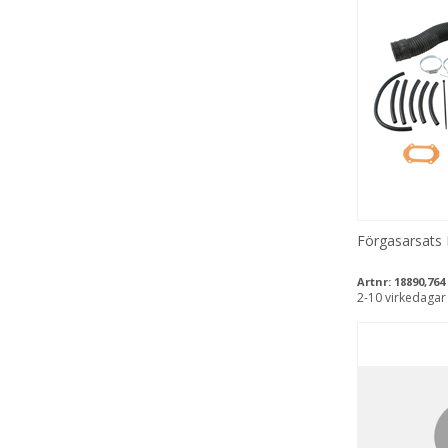
Förgasarsats
Artnr:
18890,764
2-10 virkedagar