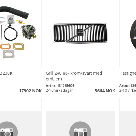
 B230K
Grill 240 86- krom/svart med
Hastigh
emblem
Artnr:
1312656OE
Artnr:
136
17902 NOK
2-10 virkedagar
5664 NOK
2-10 virk