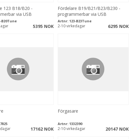
re 123 B18/B20 -
Fördelare B19/B21/B23/B230 -
merbar via USB
programmerbar via USB
3-B20Tune
Artnr:
123-B23Tune
dagar
5395 NOK
2-10 virkedagar
6295 NOK
re
Förgasare
7825
Artnr:
1332390
edagar
17162 NOK
2-10 virkedagar
20147 NOK