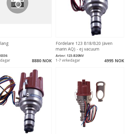
lang
Fördelare 123 B18/B20 (även
marin AQ) - ej vacuum
0336
Artnr:
123-B20NV
edagar
8880 NOK
1-7 virkedagar
4995 NOK