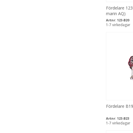
Fördelare 12
marin AQ)
Artnr:
123-B20
1-7 virkedagar
Fördelare B1
Artnr:
123-B23
1-7 virkedagar