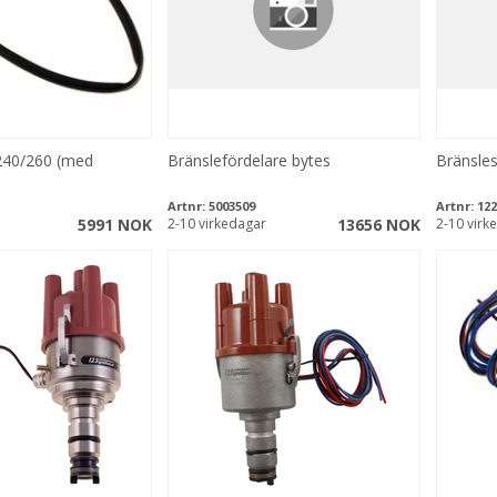
240/260 (med
Bränslefördelare bytes
Bränsles
Artnr:
5003509
Artnr:
122
5991 NOK
2-10 virkedagar
13656 NOK
2-10 virk