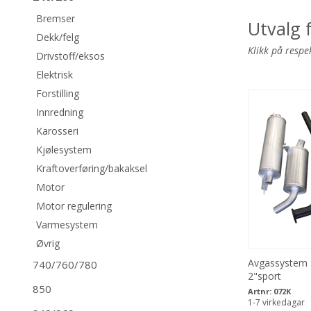
Bremser
Utvalg 
Dekk/felg
Klikk på respe
Drivstoff/eksos
Elektrisk
Forstilling
Innredning
Karosseri
Kjølesystem
Kraftoverføring/bakaksel
Motor
Motor regulering
Varmesystem
Øvrig
Avgassystem 
740/760/780
2"sport
850
Artnr:
072K
1-7 virkedagar