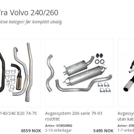
fra Volvo 240/260
ktive kategori før komplett utvalg.
140/240 B20 74-75
Avgassystem 200-serie 79-93
Avgassy
rostfritt
utan kat
Artnr:
VOK50902
Artnr:
07
6559 NOK
2-10 virkedagar
5495 NOK
1-7 virke