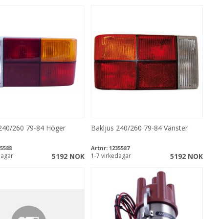
 240/260 79-84 Höger
Bakljus 240/260 79-84 Vänster
5588
Artnr:
1235587
dagar
5192 NOK
1-7 virkedagar
5192 NOK