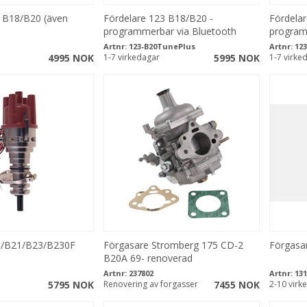
3 B18/B20 (även
Fördelare 123 B18/B20 -
Fördela
programmerbar via Bluetooth
program
Artnr:
123-B20TunePlus
Artnr:
12
4995 NOK
1-7 virkedagar
5995 NOK
1-7 virke
9/B21/B23/B230F
Förgasare Stromberg 175 CD-2
Förgasa
B20A 69- renoverad
Artnr:
237802
Artnr:
131
5795 NOK
Renovering av forgasser
7455 NOK
2-10 virk