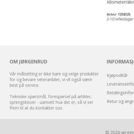
Kilometerräkn
Artnr:
1258325
2-10 virkedagar
OM JØRGENRUD
INFORMAS
Vår målsetting er ikke bare og selge produkter
Kjøpsvilkår
for og bevare veteranbiler, vi vil også være
Leveranseinf
best på service.
Betalingsinfo
Tekniske spørsmål, forespørsel på artikler,
Retur og angr
sprengskisser - uansett hva det er, så vi ser
frem til at du kontakter oss.
© 2026 Jørgenr