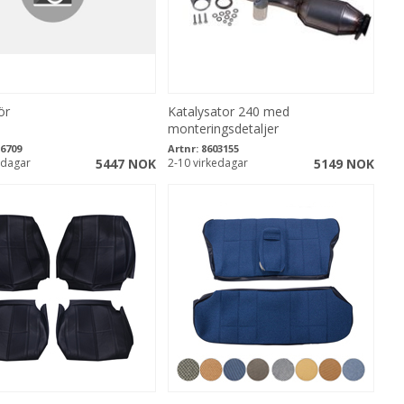
ör
Katalysator 240 med
monteringsdetaljer
6709
Artnr:
8603155
edagar
5447 NOK
2-10 virkedagar
5149 NOK