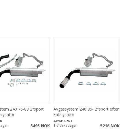
stem 240 76-88 2"sport
Avgassystem 240 85- 2"sport efter
alysator
katalysator
6K
Artnr:
076H
dagar
5495 NOK
1-7 virkedagar
5216 NOK