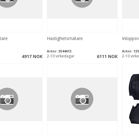
tare
Hastighetsmätare
Inloppsr
Artnr:
3544613
Artnr:
133
4917 NOK
2-10 virkedagar
6111 NOK
2-10 virk