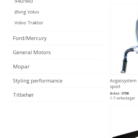
940/960
Øvrig Volvo
Volvo Traktor
Ford/Mercury
General Motors
Mopar
Styling performance
Avgassystem 
sport
Artnr:
070K
Tilbehør
1-7 virkedagar