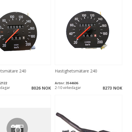
etsmätare 240
Hastighetsmätare 240
2122
Artnr:
3544606
edagar
8026 NOK
2-10 virkedagar
8273 NOK