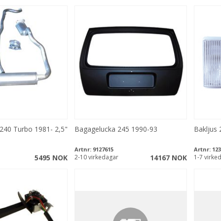
240 Turbo 1981- 2,5"
Bagagelucka 245 1990-93
Bakljus
Artnr:
9127615
Artnr:
123
5495 NOK
2-10 virkedagar
14167 NOK
1-7 virke