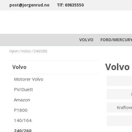
post@jorgenrud.no
Tlf: 69835550
VOLVO
FORD/MERCUR
Hjem
/
Volvo
/
240/260
Volvo
Volvo
Motorer Volvo
PV/Duett
Amazon
Kraftov
P1800
140/164
240/260