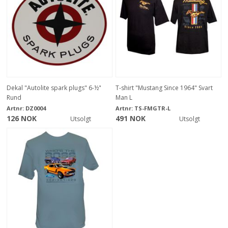
Dekal "Autolite spark plugs" 6-½"
T-shirt "Mustang Since 1964" Svart
Rund
Man L
Artnr:
DZ0004
Artnr:
TS-FMGTR-L
126 NOK
491 NOK
Utsolgt
Utsolgt