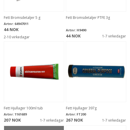
Fett Bromsdetaljer 5 g
Fett Bromsdetaljer PTFE 3g
Artnr:
64947011
44 NOK
Artnr:
H9490
44 NOK
1-7 virkedagar
2-10 virkedagar
Fett Hjullager 100ml tub
Fett Hjullager 397g
Artnr:
1161689
Artnr:
FT200
207 NOK
267 NOK
1-7 virkedagar
1-7 virkedagar