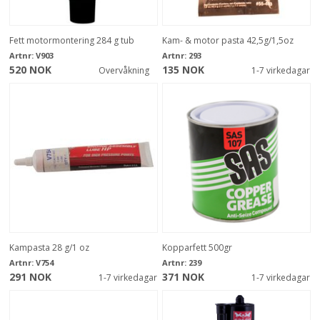
Fett motormontering 284 g tub
Kam- & motor pasta 42,5g/1,5oz
Artnr:
V903
Artnr:
293
520 NOK
135 NOK
Overvåkning
1-7 virkedagar
Kampasta 28 g/1 oz
Kopparfett 500gr
Artnr:
V754
Artnr:
239
291 NOK
371 NOK
1-7 virkedagar
1-7 virkedagar