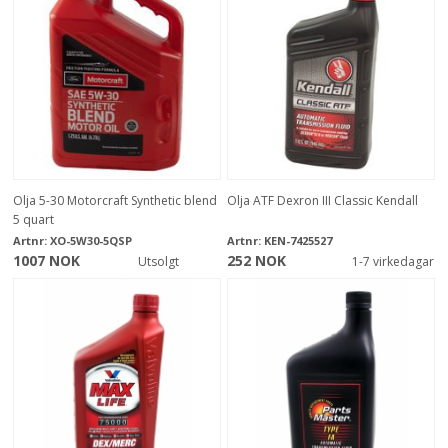
Olja 5-30 Motorcraft Synthetic blend
Olja ATF Dexron III Classic Kendall
5 quart
Artnr:
XO-5W30-5QSP
Artnr:
KEN-7425527
1007 NOK
252 NOK
Utsolgt
1-7 virkedagar