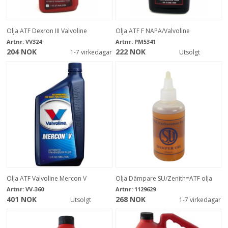
Olja ATF Dexron III Valvoline
Olja ATF F NAPA/Valvoline
Artnr:
VV324
Artnr:
PM5341
204 NOK
222 NOK
1-7 virkedagar
Utsolgt
Olja ATF Valvoline Mercon V
Olja Dämpare SU/Zenith=ATF olja
Artnr:
VV-360
Artnr:
1129629
401 NOK
268 NOK
Utsolgt
1-7 virkedagar