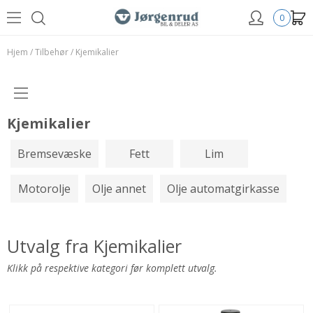
0
Hjem
/
Tilbehør
/
Kjemikalier
Kjemikalier
Bremsevæske
Fett
Lim
Motorolje
Olje annet
Olje automatgirkasse
Utvalg fra Kjemikalier
Klikk på respektive kategori før komplett utvalg.