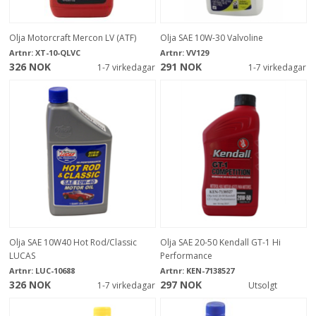
Olja Motorcraft Mercon LV (ATF)
Olja SAE 10W-30 Valvoline
Artnr:
XT-10-QLVC
Artnr:
VV129
326 NOK
291 NOK
1-7 virkedagar
1-7 virkedagar
Olja SAE 10W40 Hot Rod/Classic
Olja SAE 20-50 Kendall GT-1 Hi
LUCAS
Performance
Artnr:
LUC-10688
Artnr:
KEN-7138527
326 NOK
297 NOK
1-7 virkedagar
Utsolgt