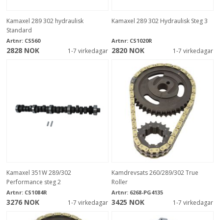
Kamaxel 289 302 hydraulisk
Kamaxel 289 302 Hydraulisk Steg 3
Standard
Artnr:
CS560
Artnr:
CS1020R
2828 NOK
2820 NOK
1-7 virkedagar
1-7 virkedagar
Kamaxel 351W 289/302
Kamdrevsats 260/289/302 True
Performance steg 2
Roller
Artnr:
CS1084R
Artnr:
6268-PG4135
3276 NOK
3425 NOK
1-7 virkedagar
1-7 virkedagar