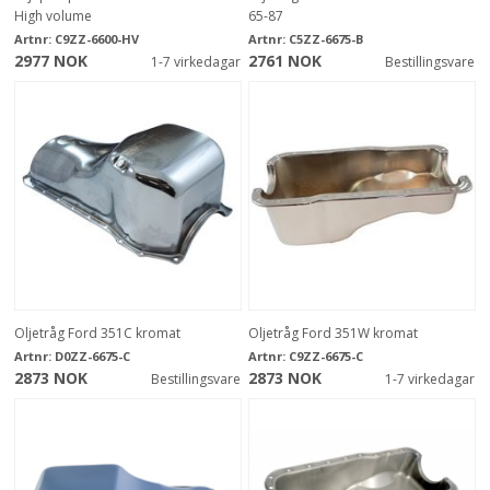
High volume
65-87
Artnr:
C9ZZ-6600-HV
Artnr:
C5ZZ-6675-B
2977 NOK
2761 NOK
1-7 virkedagar
Bestillingsvare
Oljetråg Ford 351C kromat
Oljetråg Ford 351W kromat
Artnr:
D0ZZ-6675-C
Artnr:
C9ZZ-6675-C
2873 NOK
2873 NOK
Bestillingsvare
1-7 virkedagar