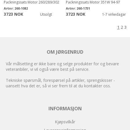
Packningssats Motor 260/289/302
Packningssats Motor 351W 94-97
Artnr:
260-1082
Artnr:
260-1731
3723 NOK
3723 NOK
Utsolgt
1-7 virkedagar
1
2
3
OM JØRGENRUD
Vår målsetting er ikke bare og selge produkter for og bevare
veteranbiler, vi vil også være best på service.
Tekniske spørsmål, forespørsel på artikler, sprengskisser -
uansett hva det er, så vi ser frem til at du kontakter oss.
INFORMASJON
Kjøpsvilkår