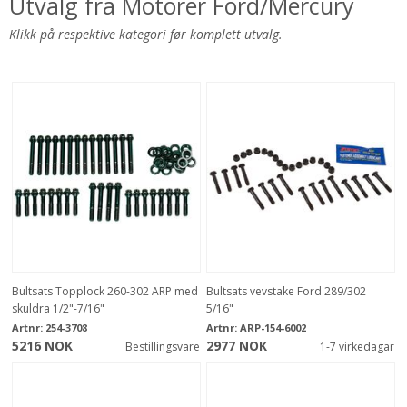
Utvalg fra Motorer Ford/Mercury
Klikk på respektive kategori før komplett utvalg.
Bultsats Topplock 260-302 ARP med
Bultsats vevstake Ford 289/302
skuldra 1/2"-7/16"
5/16"
Artnr:
254-3708
Artnr:
ARP-154-6002
5216 NOK
2977 NOK
Bestillingsvare
1-7 virkedagar