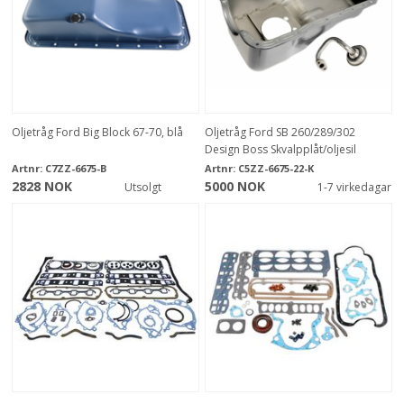
Oljetråg Ford Big Block 67-70, blå
Oljetråg Ford SB 260/289/302
Design Boss Skvalpplåt/oljesil
Artnr:
C7ZZ-6675-B
Artnr:
C5ZZ-6675-22-K
2828 NOK
5000 NOK
Utsolgt
1-7 virkedagar