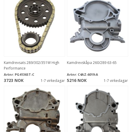
Kamdrevsats 289/302/351W High
Kamdrevskåpa 260/289 63-65
Performance
Artnr:
PG4136ST-C
Artnr:
C4AZ-6019-A
3723 NOK
5216 NOK
1-7 virkedagar
1-7 virkedagar