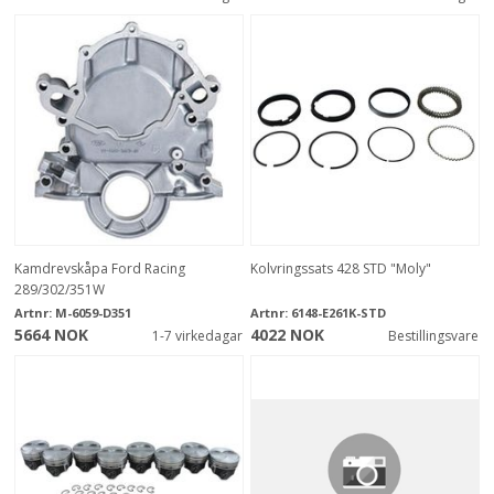
Kamdrevskåpa Ford Racing
Kolvringssats 428 STD "Moly"
289/302/351W
Artnr:
M-6059-D351
Artnr:
6148-E261K-STD
5664 NOK
4022 NOK
1-7 virkedagar
Bestillingsvare