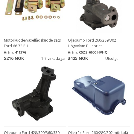
Motorkudde/växellådskudde sats
Oljepump Ford 260/289/302
Ford 66-73 PU
Högvolym Blueprint
Artnr:
41137G
Artnr:
C5ZZ-6600-HVHQ
5216 NOK
3425 NOK
1-7 virkedagar
Utsolgt
Oljepump Ford 428/390/360/330
Oljetråg Ford 260/289/302 mörkblå