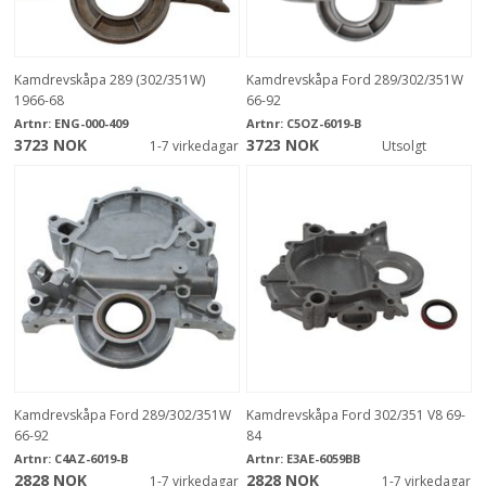
Kamdrevskåpa 289 (302/351W)
Kamdrevskåpa Ford 289/302/351W
1966-68
66-92
Artnr:
ENG-000-409
Artnr:
C5OZ-6019-B
3723 NOK
3723 NOK
1-7 virkedagar
Utsolgt
Kamdrevskåpa Ford 289/302/351W
Kamdrevskåpa Ford 302/351 V8 69-
66-92
84
Artnr:
C4AZ-6019-B
Artnr:
E3AE-6059BB
2828 NOK
2828 NOK
1-7 virkedagar
1-7 virkedagar