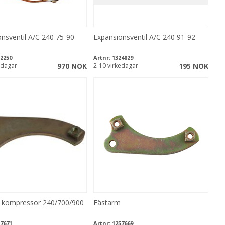
nsventil A/C 240 75-90
Expansionsventil A/C 240 91-92
2250
Artnr:
1324829
edagar
970 NOK
2-10 virkedagar
195 NOK
 kompressor 240/700/900
Fästarm
7671
Artnr:
1257669