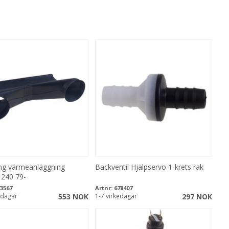
ing värmeanläggning
Backventil Hjälpservo 1-krets rak
240 79-
3567
Artnr:
678407
edagar
553 NOK
1-7 virkedagar
297 NOK