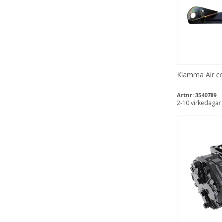
Klamma Air co
Artnr:
3540789
2-10 virkedagar