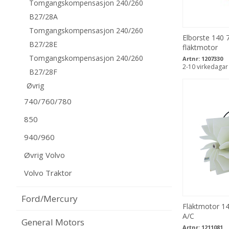
Tomgangskompensasjon 240/260
B27/28A
Tomgangskompensasjon 240/260
Elborste 140 
B27/28E
fläktmotor
Tomgangskompensasjon 240/260
Artnr:
1207330
2-10 virkedagar
B27/28F
Øvrig
740/760/780
850
940/960
Øvrig Volvo
Volvo Traktor
Ford/Mercury
Fläktmotor 14
A/C
General Motors
Artnr:
1211081