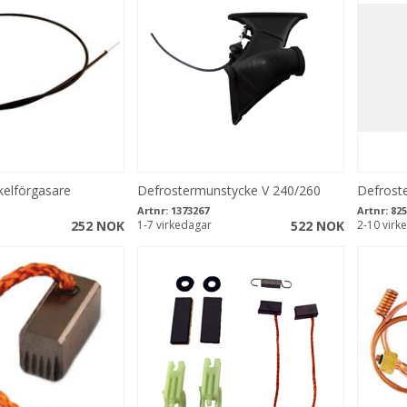
kelförgasare
Defrostermunstycke V 240/260
Defrost
Artnr:
1373267
Artnr:
825
252 NOK
1-7 virkedagar
522 NOK
2-10 virk