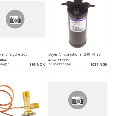
ermunstycke 200
Dryer Air conditioner 240 79-90
0164
Artnr:
1370235
edagar
395 NOK
2-10 virkedagar
1037 NOK