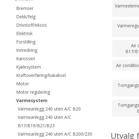
Varmeeleme
Bremser
Dekk/felg
Drivstoff/eksos
Varmeregu
Elektrisk
Forstilling
Air 
Innredning
B17/B
Karosseri
Air condit
Kjølesystem
Kraftoverføring/bakaksel
Motor
Tomgangs
Motor regulering
Varmesystem
Tomgangs
Varmeanlegg 240 uten A/C B20
Varmeanlegg 240 uten A/C
B17/B19/B21/B23
Utvalg 
Varmeanlegg 240 uten A/C B200/230