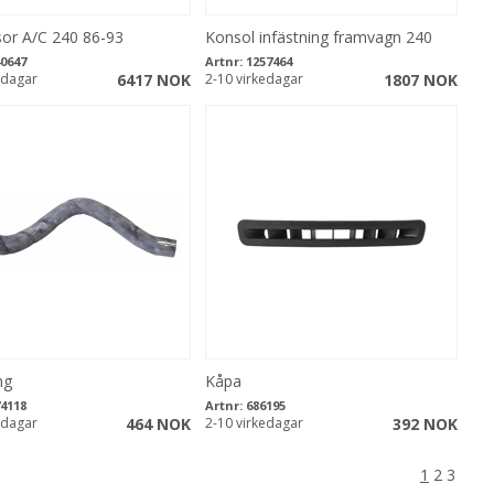
or A/C 240 86-93
Konsol infästning framvagn 240
0647
Artnr:
1257464
edagar
6417 NOK
2-10 virkedagar
1807 NOK
ng
Kåpa
4118
Artnr:
686195
edagar
464 NOK
2-10 virkedagar
392 NOK
1
2
3