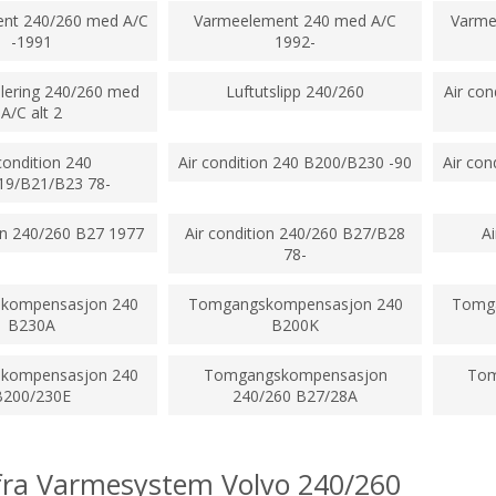
nt 240/260 med A/C
Varmeelement 240 med A/C
Varme
-1991
1992-
lering 240/260 med
Luftutslipp 240/260
Air con
A/C alt 2
condition 240
Air condition 240 B200/B230 -90
Air con
19/B21/B23 78-
ion 240/260 B27 1977
Air condition 240/260 B27/B28
A
78-
kompensasjon 240
Tomgangskompensasjon 240
Tomg
B230A
B200K
kompensasjon 240
Tomgangskompensasjon
Tom
B200/230E
240/260 B27/28A
fra Varmesystem Volvo 240/260