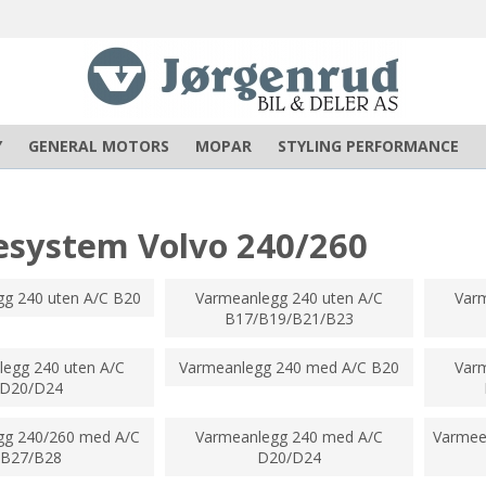
Y
GENERAL MOTORS
MOPAR
STYLING PERFORMANCE
system Volvo 240/260
g 240 uten A/C B20
Varmeanlegg 240 uten A/C
Varm
B17/B19/B21/B23
egg 240 uten A/C
Varmeanlegg 240 med A/C B20
Var
D20/D24
gg 240/260 med A/C
Varmeanlegg 240 med A/C
Varmee
B27/B28
D20/D24