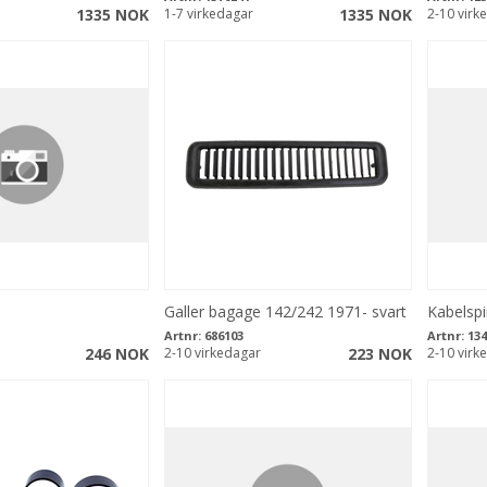
1335 NOK
1-7 virkedagar
1335 NOK
2-10 virk
Galler bagage 142/242 1971- svart
Kabelspi
Artnr:
686103
Artnr:
134
246 NOK
2-10 virkedagar
223 NOK
2-10 virk