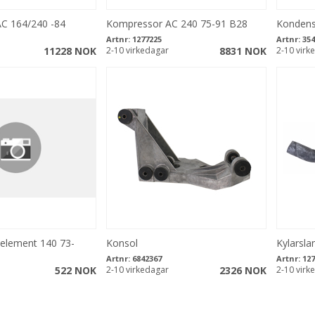
C 164/240 -84
Kompressor AC 240 75-91 B28
Kondens
Artnr:
1277225
Artnr:
354
11228 NOK
2-10 virkedagar
8831 NOK
2-10 virk
element 140 73-
Konsol
Kylarsla
Artnr:
6842367
Artnr:
127
522 NOK
2-10 virkedagar
2326 NOK
2-10 virk