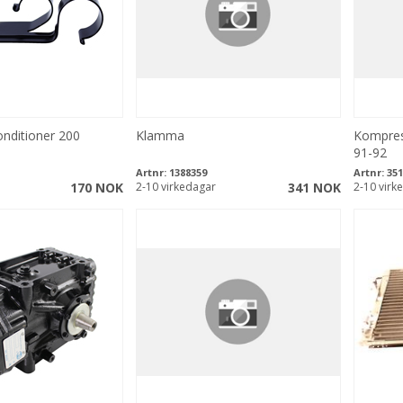
nditioner 200
Klamma
Kompres
91-92
Artnr:
1388359
Artnr:
351
170 NOK
2-10 virkedagar
341 NOK
2-10 virk