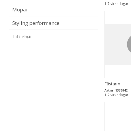
1-7 virkedagar
Mopar
Styling performance
Tilbehør
Fästarm
Artnr:
1336942
1-7 virkedagar