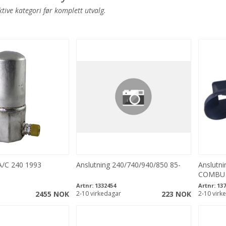
ktive kategori før komplett utvalg.
A/C 240 1993
Anslutning 240/740/940/850 85-
Anslutn
COMBU 
Artnr:
1332454
Artnr:
137
2455 NOK
2-10 virkedagar
223 NOK
2-10 virk