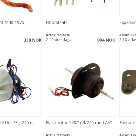
73-/240 1975
Elborstsats
Expansio
Artnr:
1234816
Artnr:
352
338 NOK
2-10 virkedagar
804 NOK
2-10 virk
0/164 73-, 240 ej
Fläktmotor 140/164/240 med A/C
Fästarm
Artnr:
1370241
Artnr:
125