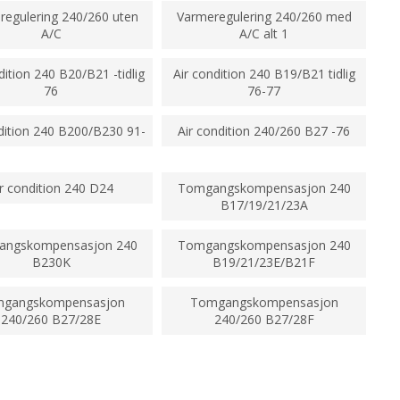
regulering 240/260 uten
Varmeregulering 240/260 med
A/C
A/C alt 1
dition 240 B20/B21 -tidlig
Air condition 240 B19/B21 tidlig
76
76-77
dition 240 B200/B230 91-
Air condition 240/260 B27 -76
ir condition 240 D24
Tomgangskompensasjon 240
B17/19/21/23A
angskompensasjon 240
Tomgangskompensasjon 240
B230K
B19/21/23E/B21F
gangskompensasjon
Tomgangskompensasjon
240/260 B27/28E
240/260 B27/28F