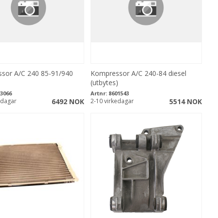
sor A/C 240 85-91/940
Kompressor A/C 240-84 diesel
(utbytes)
3066
Artnr:
8601543
edagar
6492 NOK
2-10 virkedagar
5514 NOK