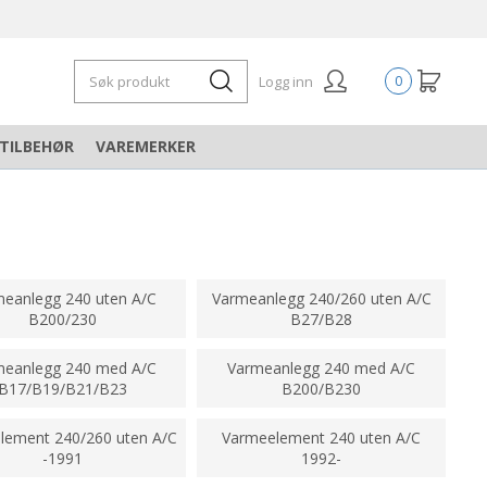
Logg inn
0
TILBEHØR
VAREMERKER
eanlegg 240 uten A/C
Varmeanlegg 240/260 uten A/C
B200/230
B27/B28
meanlegg 240 med A/C
Varmeanlegg 240 med A/C
B17/B19/B21/B23
B200/B230
lement 240/260 uten A/C
Varmeelement 240 uten A/C
-1991
1992-