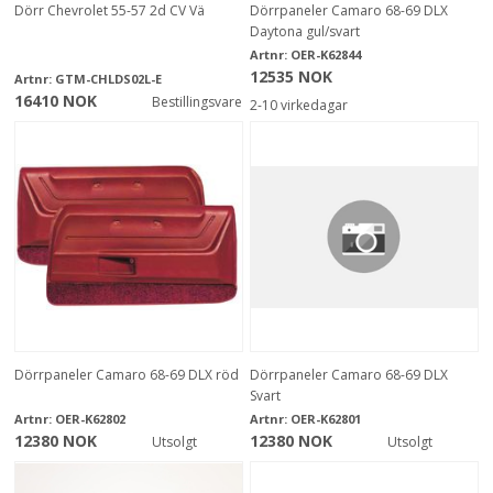
Dörr Chevrolet 55-57 2d CV Vä
Dörrpaneler Camaro 68-69 DLX
Daytona gul/svart
Artnr:
OER-K62844
12535 NOK
Artnr:
GTM-CHLDS02L-E
16410 NOK
Bestillingsvare
2-10 virkedagar
Dörrpaneler Camaro 68-69 DLX röd
Dörrpaneler Camaro 68-69 DLX
Svart
Artnr:
OER-K62802
Artnr:
OER-K62801
12380 NOK
12380 NOK
Utsolgt
Utsolgt