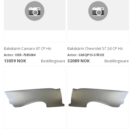
Bakskärm Camaro 67 CP Hö
Bakskärm Chevrolet 57 2d CP Hö
Artnr:
OER-7585084
Artnr:
GMQP13-57ROE
13059 NOK
32089 NOK
Bestillingsvare
Bestillingsvare