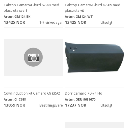
Cabtop Camaro/F-bird 67-69 med
Cabtop Camaro/F-bird 67-69 med
plastruta svart
plastruta vit
Artnr:
GM124-BK
Artnr:
GM124-WT
13425 NOK
13425 NOK
1-7 virkedagar
Utsolgt
Cowl induction kit Camaro 69 (350)
Dörr Camaro 70-74 Hö
Artnr:
CI-C688
Artnr:
OER-9681670
13059 NOK
17237 NOK
Bestillingsvare
Utsolgt