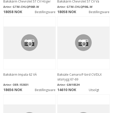
Bakskärm Chevrolet 57 CV Höger
Bakskärm Chevrolet 57 CV Vä
Artnr:
GTM-CHLQP06R-W
Artnr:
GTM-CHLQP06L-W
18058 NOK
18058 NOK
Bestillingsvare
Bestillingsvare
Bakskärm Impala 62 VÄ
Baksäte Camaro/F-bird CV/DLX
sits/rygg 67-69
Artnr:
OER-153831
Artnr:
GM1052H
18656 NOK
14610 NOK
Bestillingsvare
Utsolgt