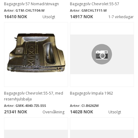
Bagagegolv 57 Nomad/stnvagn
Bagagegolv Chevrolet 55-57
Artnr:
GTM-CHLTF04-W
Artnr:
GMCHLTF11-W
16410 NOK
14917 NOK
Utsolgt
1-7 virkedagar
Bagagegolv Chevrolet 55-57, med
Bagagegolv Impala 1962
reservhjulsbalja
Artnr:
GMK-4040-725-55S
Artnr:
CI-B6262W
21341 NOK
14028 NOK
Overvåkning
Utsolgt