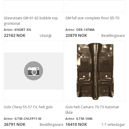
Glasrutsats GM 61-62 bubble top
GM full size complete floor 65-70
gröntonat
Artnr:
6162BT-KG
Artnr:
OER-14746A
22162 NOK
23879 NOK
Utsolgt
Bestillingsvare
Golv Chevy 55-57 CV, helt golv
Golv helt Camaro 70-73 Automat
låda
Artnr:
GTM-CHLFP11-W
Artnr:
GTM-1046
26791 NOK
16410 NOK
Bestillingsvare
1-7 virkedagar