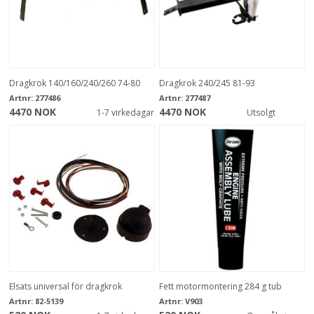
Dragkrok 140/160/240/260 74-80
Dragkrok 240/245 81-93
Artnr:
277486
Artnr:
277487
4470 NOK
4470 NOK
1-7 virkedagar
Utsolgt
Elsats universal för dragkrok
Fett motormontering 284 g tub
Artnr:
82-5139
Artnr:
V903