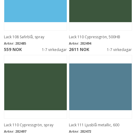
Lack 108 Safirblå, spray
Lack 110 Cypressgrön, 500HB
Artnr:
282485
Artnr:
282494
559 NOK
2611 NOK
1-7 virkedagar
1-7 virkedagar
Lack 110 Cypressgrön, spray
Lack 111 Ljusblå metallic, 600
Artnr:
282497
Artnr:
282472