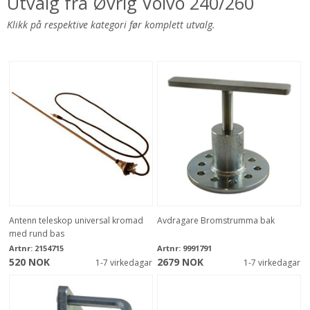
Utvalg fra Øvrig Volvo 240/260
Klikk på respektive kategori før komplett utvalg.
Antenn teleskop universal kromad
Avdragare Bromstrumma bak
med rund bas
Artnr:
2154715
Artnr:
9991791
520 NOK
2679 NOK
1-7 virkedagar
1-7 virkedagar