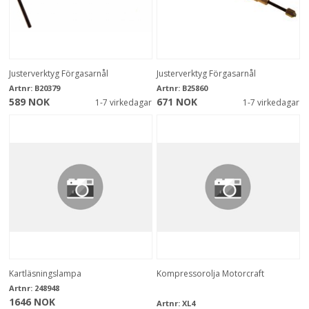
Justerverktyg Förgasarnål
Justerverktyg Förgasarnål
Artnr:
B20379
Artnr:
B25860
589 NOK
671 NOK
1-7 virkedagar
1-7 virkedagar
Kartläsningslampa
Kompressorolja Motorcraft
Artnr:
248948
1646 NOK
Artnr:
XL4