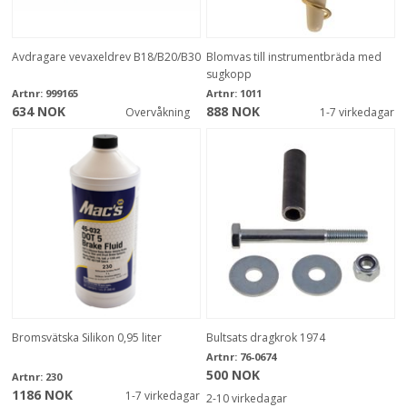
Avdragare vevaxeldrev B18/B20/B30
Blomvas till instrumentbräda med
sugkopp
Artnr:
999165
Artnr:
1011
634 NOK
888 NOK
Overvåkning
1-7 virkedagar
Bromsvätska Silikon 0,95 liter
Bultsats dragkrok 1974
Artnr:
76-0674
500 NOK
Artnr:
230
1186 NOK
1-7 virkedagar
2-10 virkedagar