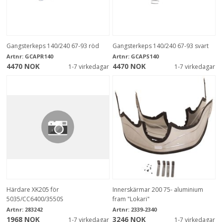
Gangsterkeps 140/240 67-93 röd
Gangsterkeps 140/240 67-93 svart
Artnr:
GCAPR140
Artnr:
GCAPS140
4470 NOK
4470 NOK
1-7 virkedagar
1-7 virkedagar
Härdare XK205 för
Innerskärmar 200 75- aluminium
5035/CC6400/3550S
fram "Lokari"
Artnr:
283242
Artnr:
2339-2340
1968 NOK
3246 NOK
1-7 virkedagar
1-7 virkedagar