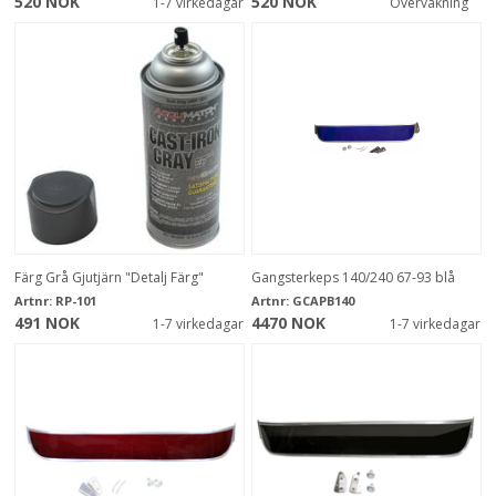
520 NOK
520 NOK
1-7 virkedagar
Overvåkning
Färg Grå Gjutjärn "Detalj Färg"
Gangsterkeps 140/240 67-93 blå
Artnr:
RP-101
Artnr:
GCAPB140
491 NOK
4470 NOK
1-7 virkedagar
1-7 virkedagar