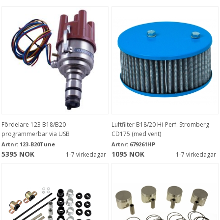
Fördelare 123 B18/B20 -
Luftfilter B18/20 Hi-Perf. Stromberg
programmerbar via USB
CD175 (med vent)
Artnr:
123-B20Tune
Artnr:
679261HP
5395 NOK
1095 NOK
1-7 virkedagar
1-7 virkedagar