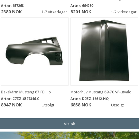
Artnr:
657268
Artnr:
664280
2380 NOK
8201 NOK
1-7 virkedagar
1-7 virkedagar
Bakskärm Mustang 67 FB Hö
Motorhuv Mustang 69-70 VP-utvald
Artnr:
C7ZZ-6327846-C
Artnr:
D0ZZ-16612-HQ
8947 NOK
6858 NOK
Utsolgt
Utsolgt
Vis alt