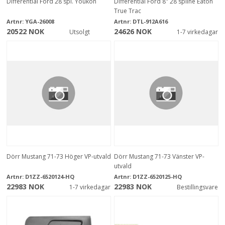
Differential Ford 28 spl. Youkon
Differential Ford 8" 28 spline Eaton
True Trac
Artnr:
YGA-26008
Artnr:
DTL-912A616
20522 NOK
24626 NOK
Utsolgt
1-7 virkedagar
Dörr Mustang 71-73 Höger VP-utvald
Dörr Mustang 71-73 Vänster VP-
utvald
Artnr:
D1ZZ-6520124-HQ
Artnr:
D1ZZ-6520125-HQ
22983 NOK
22983 NOK
1-7 virkedagar
Bestillingsvare