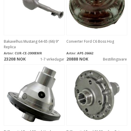
Bakaxelhus Mustang 64-65 (66) 9"
Converter Ford C6 Boss Hog
Replica
Artnr:
CUR-CE-2000EMR
Artnr:
APE-26662
23208 NOK
20888 NOK
1-7 virkedagar
Bestillingsvare