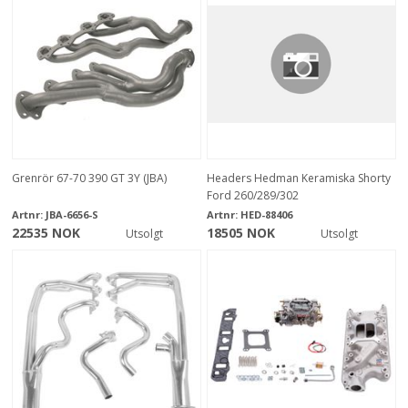
Grenrör 67-70 390 GT 3Y (JBA)
Headers Hedman Keramiska Shorty
Ford 260/289/302
Artnr:
JBA-6656-S
Artnr:
HED-88406
22535 NOK
18505 NOK
Utsolgt
Utsolgt