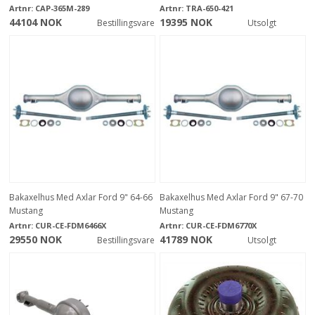
Artnr:
CAP-365M-289
Artnr:
TRA-650-421
44104 NOK
19395 NOK
Bestillingsvare
Utsolgt
Bakaxelhus Med Axlar Ford 9" 64-66
Bakaxelhus Med Axlar Ford 9" 67-70
Mustang
Mustang
Artnr:
CUR-CE-FDM6466X
Artnr:
CUR-CE-FDM6770X
29550 NOK
41789 NOK
Bestillingsvare
Utsolgt