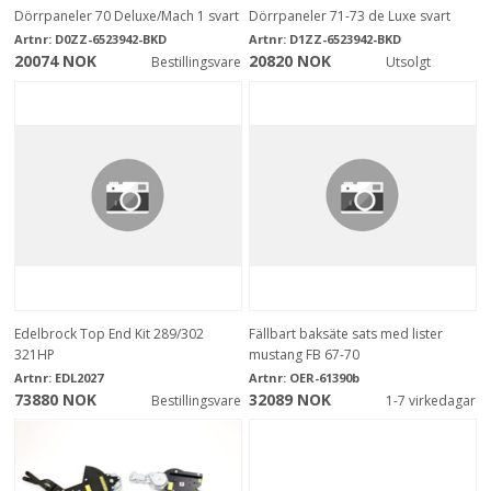
Dörrpaneler 70 Deluxe/Mach 1 svart
Dörrpaneler 71-73 de Luxe svart
Artnr:
D0ZZ-6523942-BKD
Artnr:
D1ZZ-6523942-BKD
20074 NOK
20820 NOK
Bestillingsvare
Utsolgt
Edelbrock Top End Kit 289/302
Fällbart baksäte sats med lister
321HP
mustang FB 67-70
Artnr:
EDL2027
Artnr:
OER-61390b
73880 NOK
32089 NOK
Bestillingsvare
1-7 virkedagar