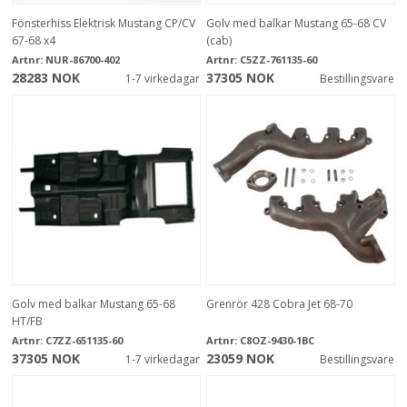
Fönsterhiss Elektrisk Mustang CP/CV
Golv med balkar Mustang 65-68 CV
67-68 x4
(cab)
Artnr:
NUR-86700-402
Artnr:
C5ZZ-761135-60
28283 NOK
37305 NOK
1-7 virkedagar
Bestillingsvare
Golv med balkar Mustang 65-68
Grenrör 428 Cobra Jet 68-70
HT/FB
Artnr:
C7ZZ-651135-60
Artnr:
C8OZ-9430-1BC
37305 NOK
23059 NOK
1-7 virkedagar
Bestillingsvare