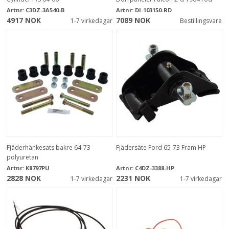
Artnr:
C3DZ-3A540-B
Artnr:
DI-103150-RD
4917 NOK
7089 NOK
1-7 virkedagar
Bestillingsvare
Fjäderhänkesats bakre 64-73
Fjädersäte Ford 65-73 Fram HP
polyuretan
Artnr:
K8797PU
Artnr:
C4DZ-3388-HP
2828 NOK
2231 NOK
1-7 virkedagar
1-7 virkedagar