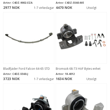
Artnr:
C4DZ-9002-EZA
Artnr:
C4DZ-5560-ME
2977 NOK
4470 NOK
1-7 virkedagar
Utsolgt
Bladfjäder Ford Falcon 64-65 STD
Bromsok 68-73 HöF Bytes enhet
Artnr:
C4DZ-5560-J
Artnr:
18-4012
3723 NOK
1634 NOK
1-7 virkedagar
Utsolgt