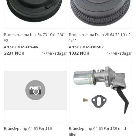
Bromstrumma bak 64-73 10x1-3/4"
Bromstrumma Fram V8 64-73 10 x 2-
V8
1/4"
Artnr:
C3OZ-1126-BR
Artnr:
C3OZ-1102-DR
2231 NOK
1932 NOK
1-7 virkedagar
1-7 virkedagar
Bränslepump 64-65 Ford L6
Bränslepump 64-65 Ford SB med
filter