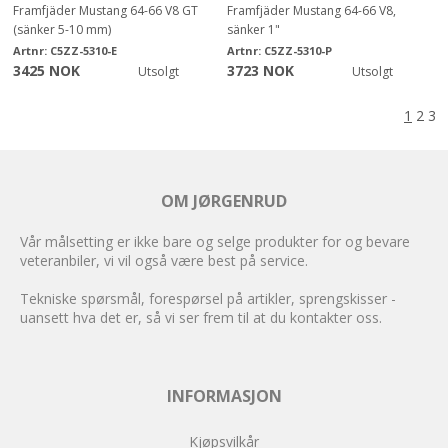
Framfjäder Mustang 64-66 V8 GT
Framfjäder Mustang 64-66 V8,
(sänker 5-10 mm)
sänker 1"
Artnr:
C5ZZ-5310-E
Artnr:
C5ZZ-5310-P
3425 NOK
3723 NOK
Utsolgt
Utsolgt
1
2
3
OM JØRGENRUD
Vår målsetting er ikke bare og selge produkter for og bevare
veteranbiler, vi vil også være best på service.
Tekniske spørsmål, forespørsel på artikler, sprengskisser -
uansett hva det er, så vi ser frem til at du kontakter oss.
INFORMASJON
Kjøpsvilkår