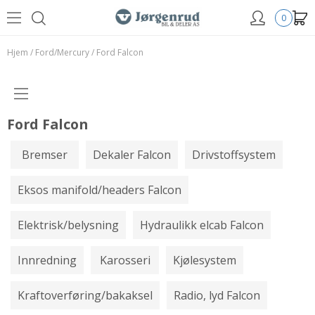
0
Hjem
/
Ford/Mercury
/
Ford Falcon
Ford Falcon
Bremser
Dekaler Falcon
Drivstoffsystem
Eksos manifold/headers Falcon
Elektrisk/belysning
Hydraulikk elcab Falcon
Innredning
Karosseri
Kjølesystem
Kraftoverføring/bakaksel
Radio, lyd Falcon