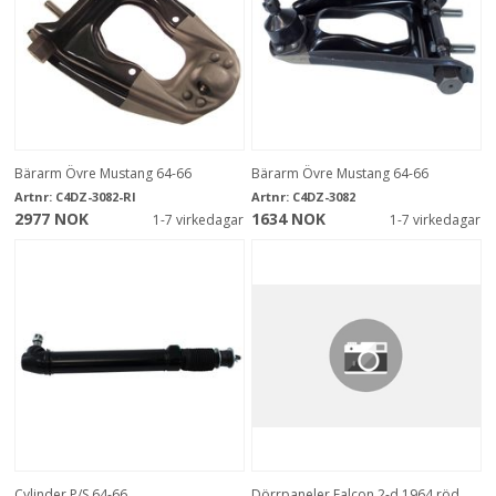
Bärarm Övre Mustang 64-66
Bärarm Övre Mustang 64-66
Artnr:
C4DZ-3082-RI
Artnr:
C4DZ-3082
2977 NOK
1634 NOK
1-7 virkedagar
1-7 virkedagar
Cylinder P/S 64-66
Dörrpaneler Falcon 2-d 1964 röd