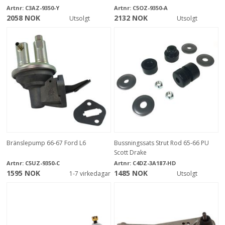
Artnr:
C3AZ-9350-Y
Artnr:
C5OZ-9350-A
2058 NOK
2132 NOK
Utsolgt
Utsolgt
Bränslepump 66-67 Ford L6
Bussningssats Strut Rod 65-66 PU
Scott Drake
Artnr:
C5UZ-9350-C
Artnr:
C4DZ-3A187-HD
1595 NOK
1485 NOK
1-7 virkedagar
Utsolgt