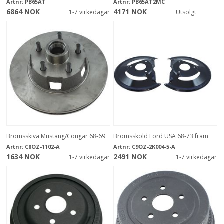
Artnr:
PB65AT
Artnr:
PB65AT2MC
6864 NOK
4171 NOK
1-7 virkedagar
Utsolgt
Bromsskiva Mustang/Cougar 68-69
Bromssköld Ford USA 68-73 fram
Artnr:
C8OZ-1102-A
Artnr:
C9OZ-2K004-5-A
1634 NOK
2491 NOK
1-7 virkedagar
1-7 virkedagar