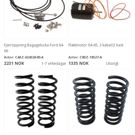
Fjärröppning Bagagelucka Ford 64-
Fläktmotor 64-65, 3 kabel/2 hast
66
Artnr:
C4AZ-62432A00-A
Artnr:
C0DZ-18527-A
2231 NOK
1335 NOK
1-7 virkedagar
Utsolgt