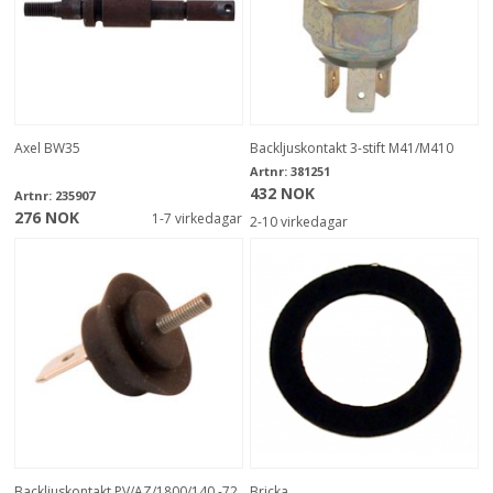
Axel BW35
Backljuskontakt 3-stift M41/M410
Artnr:
381251
432 NOK
Artnr:
235907
276 NOK
1-7 virkedagar
2-10 virkedagar
Backljuskontakt PV/AZ/1800/140 -72
Bricka