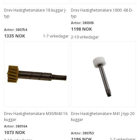
Drev Hastighetsmätare 18 kuggar J-
Drev Hastighetsmätare 1800 -68 D-
typ
typ
Artnr:
380305
1198 NOK
Artnr:
380754
1335 NOK
1-7 virkedagar
2-10 virkedagar
Drev Hastighetsmätare M30/M40 16
Drev Hastighetsmätare M41 J-typ 20
kuggar
kuggar
Artnr:
380164
1073 NOK
Artnr:
380753
1186 NOK
1-7 virkedagar