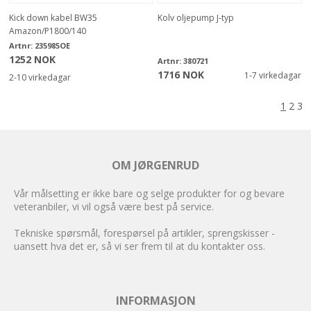
Kick down kabel BW35
Kolv oljepump J-typ
Amazon/P1800/140
Artnr:
235985OE
1252 NOK
Artnr:
380721
1716 NOK
1-7 virkedagar
2-10 virkedagar
1
2
3
OM JØRGENRUD
Vår målsetting er ikke bare og selge produkter for og bevare
veteranbiler, vi vil også være best på service.
Tekniske spørsmål, forespørsel på artikler, sprengskisser -
uansett hva det er, så vi ser frem til at du kontakter oss.
INFORMASJON