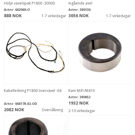
Hölje växelspak P1800 -30000
Ingående axel
Artnr:
662069-O
Artnr:
380136
888 NOK
3656 NOK
1-7 virkedagar
1-7 virkedagar
Kabelledning P1800 överväxel -64
Kam M41/M410
Artnr:
380652
1932 NOK
Artnr:
668178-82-OD
2082 NOK
Overvåkning
2-10 virkedagar