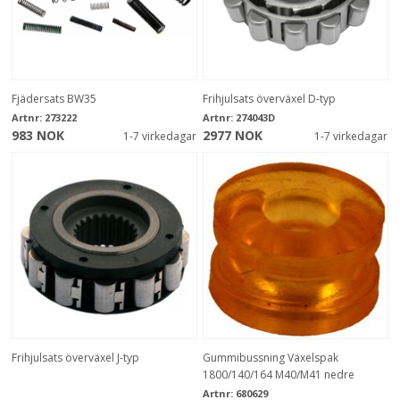
Fjädersats BW35
Frihjulsats överväxel D-typ
Artnr:
273222
Artnr:
274043D
983 NOK
2977 NOK
1-7 virkedagar
1-7 virkedagar
Frihjulsats överväxel J-typ
Gummibussning Växelspak
1800/140/164 M40/M41 nedre
Artnr:
680629