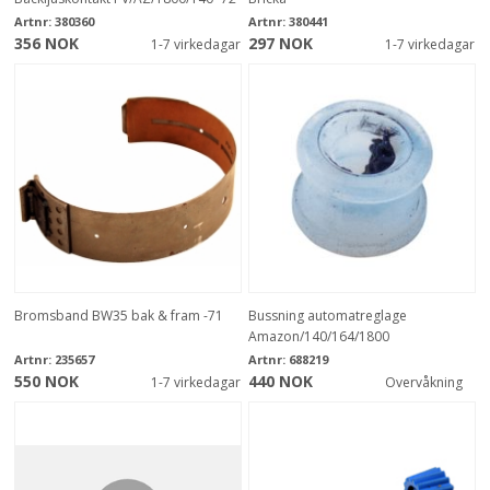
Artnr:
380360
Artnr:
380441
356 NOK
297 NOK
1-7 virkedagar
1-7 virkedagar
Bromsband BW35 bak & fram -71
Bussning automatreglage
Amazon/140/164/1800
Artnr:
235657
Artnr:
688219
550 NOK
440 NOK
1-7 virkedagar
Overvåkning