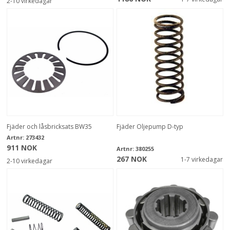
2-10 virkedagar
Fjäder och låsbricksats BW35
Fjäder Oljepump D-typ
Artnr:
273432
911 NOK
Artnr:
380255
267 NOK
1-7 virkedagar
2-10 virkedagar