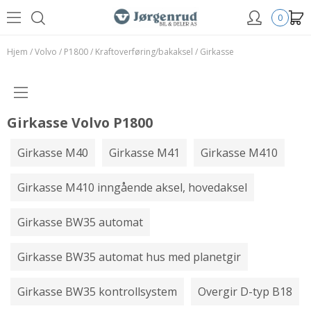
0
Hjem
/
Volvo
/
P1800
/
Kraftoverføring/bakaksel
/
Girkasse
Girkasse Volvo P1800
Girkasse M40
Girkasse M41
Girkasse M410
Girkasse M410 inngående aksel, hovedaksel
Girkasse BW35 automat
Girkasse BW35 automat hus med planetgir
Girkasse BW35 kontrollsystem
Overgir D-typ B18