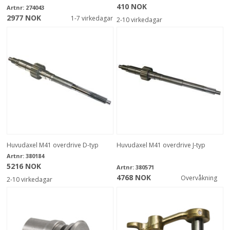
410 NOK
Artnr:
274043
2977 NOK
1-7 virkedagar
2-10 virkedagar
Huvudaxel M41 overdrive D-typ
Huvudaxel M41 overdrive J-typ
Artnr:
380184
5216 NOK
Artnr:
380571
4768 NOK
Overvåkning
2-10 virkedagar