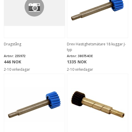
Dragstång
Drev Hastighetsmätare 18 kuggar J-
typ
Artnr:
235972
Artnr:
380754OE
446 NOK
1335 NOK
2-10 virkedagar
2-10 virkedagar