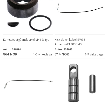
Kamsats utgående axel M41 D-typ
Kick down kabel BW35
Amazon/P1800/140
Artnr:
380398
Artnr:
235985
864 NOK
714 NOK
1-7 virkedagar
1-7 virkedagar