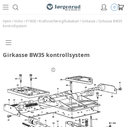
0
Hjem
/
Volvo
/
P1800
/
Kraftoverføring/bakaksel
/
Girkasse
/
Girkasse BW35
kontrollsystem
Girkasse BW35 kontrollsystem