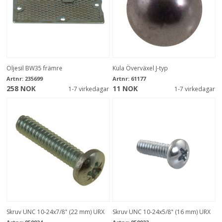
Oljesil BW35 främre
Kula Överväxel J-typ
Artnr:
235699
Artnr:
61177
258 NOK
11 NOK
1-7 virkedagar
1-7 virkedagar
Skruv UNC 10-24x7/8" (22 mm) URX
Skruv UNC 10-24x5/8" (16 mm) URX