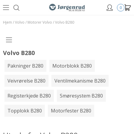
0
Hjem
/
Volvo
/
Motorer Volvo
/
Volvo B280
Volvo B280
Pakninger B280
Motorblokk B280
Veivrørelse B280
Ventilmekanisme B280
Registerkjede B280
Smøresystem B280
Topplokk B280
Motorfester B280