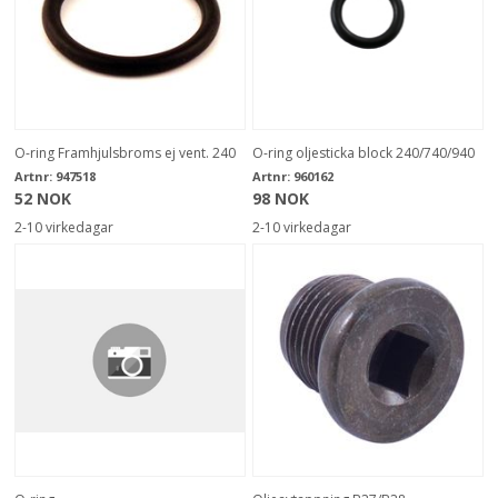
O-ring Framhjulsbroms ej vent. 240
O-ring oljesticka block 240/740/940
Artnr:
947518
Artnr:
960162
52 NOK
98 NOK
2-10 virkedagar
2-10 virkedagar