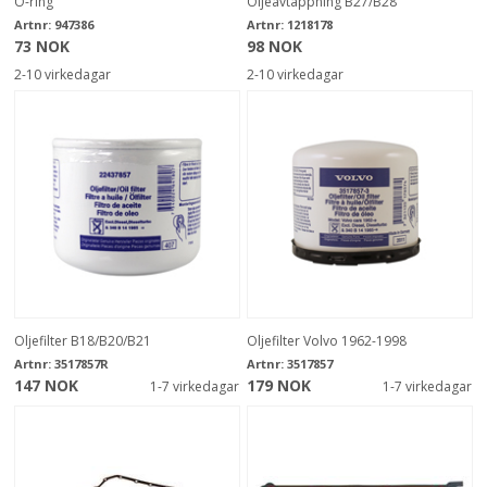
O-ring
Oljeavtappning B27/B28
Artnr:
947386
Artnr:
1218178
73 NOK
98 NOK
2-10 virkedagar
2-10 virkedagar
Oljefilter B18/B20/B21
Oljefilter Volvo 1962-1998
Artnr:
3517857R
Artnr:
3517857
147 NOK
179 NOK
1-7 virkedagar
1-7 virkedagar