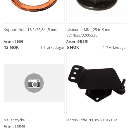
Kopparbricka 18,2x22,8z1,5 mm
Låsmutter M8-1,25 h=9 mm
B21/B23/B200/230
Artnr:
11998
Artnr:
948645
13 NOK
6 NOK
1-7 virkedagar
1-7 virkedagar
Mellanstycke
Motorkudde 700 85-91/960 Hö
Artnr:
269503