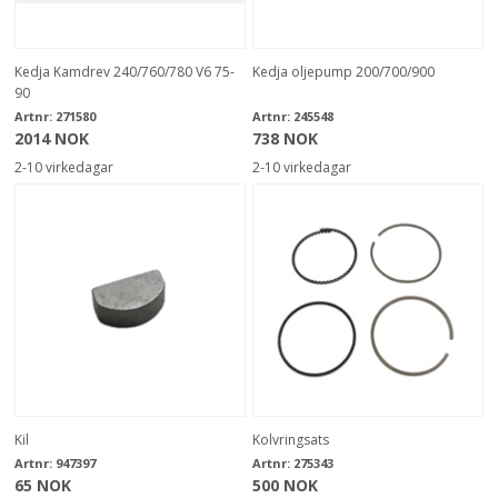
Kedja Kamdrev 240/760/780 V6 75-
Kedja oljepump 200/700/900
90
Artnr:
271580
Artnr:
245548
2014 NOK
738 NOK
2-10 virkedagar
2-10 virkedagar
Kil
Kolvringsats
Artnr:
947397
Artnr:
275343
65 NOK
500 NOK