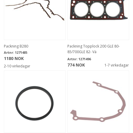
Packning B280
Packning Topplock 200 GLE 80-
85/700GLE 82- Vä
Artnr:
1271485
1180 NOK
Artnr:
1271496
774 NOK
1-7 virkedagar
2-10 virkedagar