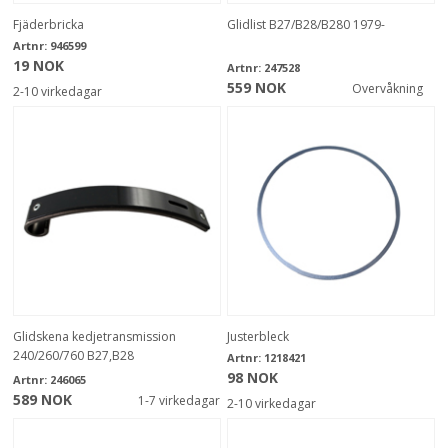
Fjäderbricka
Glidlist B27/B28/B280 1979-
Artnr:
946599
19 NOK
Artnr:
247528
559 NOK
Overvåkning
2-10 virkedagar
Glidskena kedjetransmission
Justerbleck
240/260/760 B27,B28
Artnr:
1218421
98 NOK
Artnr:
246065
589 NOK
1-7 virkedagar
2-10 virkedagar