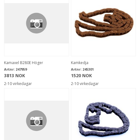
Kamaxel B280E Höger
Kamkedja
Artnr:
247959
Artnr:
245301
3813 NOK
1520 NOK
2-10 virkedagar
2-10 virkedagar