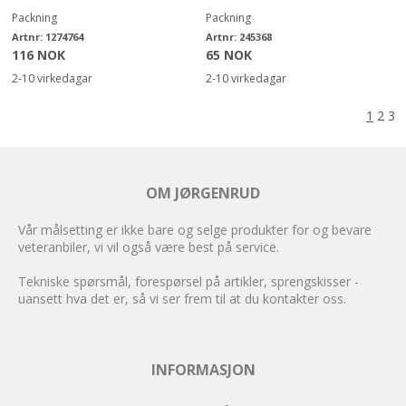
Packning
Packning
Artnr:
1274764
Artnr:
245368
116 NOK
65 NOK
2-10 virkedagar
2-10 virkedagar
1
2
3
OM JØRGENRUD
Vår målsetting er ikke bare og selge produkter for og bevare
veteranbiler, vi vil også være best på service.
Tekniske spørsmål, forespørsel på artikler, sprengskisser -
uansett hva det er, så vi ser frem til at du kontakter oss.
INFORMASJON