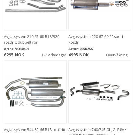
Avgassystem 210 67-68 B18/B20
Avgassystem 220 67-69 2" sport
rostfritt dubbelt rör
Rostfri
Artnr:
VO30401
Artnr:
025K2SS
6295 NOK
4995 NOK
1-7 virkedagar
Overvåkning
Avgassystem 544 62-66 B18 rostfritt
Avgassystem 740/745 GL, GLE 8v /