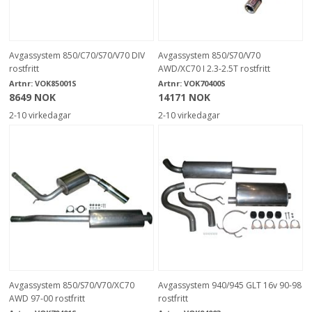
Avgassystem 850/C70/S70/V70 DIV
Avgassystem 850/S70/V70
rostfritt
AWD/XC70 I 2.3-2.5T rostfritt
Artnr:
VOK85001S
Artnr:
VOK70400S
8649 NOK
14171 NOK
2-10 virkedagar
2-10 virkedagar
Avgassystem 850/S70/V70/XC70
Avgassystem 940/945 GLT 16v 90-98
AWD 97-00 rostfritt
rostfritt