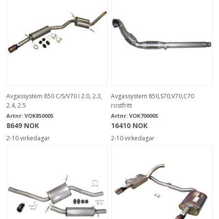
Avgassystem 850 C/S/V70 I 2.0, 2.3,
Avgassystem 850,S70,V70,C70
2.4, 2.5
rostfritt
Artnr:
VOK85000S
Artnr:
VOK70000S
8649 NOK
16410 NOK
2-10 virkedagar
2-10 virkedagar