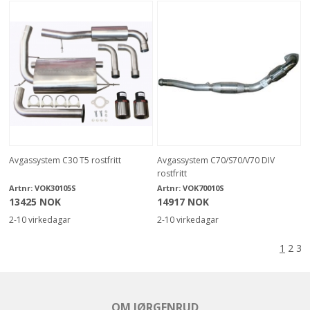
Avgassystem C30 T5 rostfritt
Avgassystem C70/S70/V70 DIV
rostfritt
Artnr:
VOK30105S
Artnr:
VOK70010S
13425 NOK
14917 NOK
2-10 virkedagar
2-10 virkedagar
1
2
3
OM JØRGENRUD