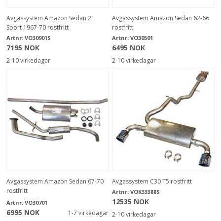
Avgassystem Amazon Sedan 2"
Avgassystem Amazon Sedan 62-66
Sport 1967-70 rostfritt
rostfritt
Artnr:
VO30901S
Artnr:
VO30501
7195 NOK
6495 NOK
2-10 virkedagar
2-10 virkedagar
Avgassystem Amazon Sedan 67-70
Avgassystem C30 T5 rostfritt
rostfritt
Artnr:
VOK33388S
12535 NOK
Artnr:
VO30701
6995 NOK
1-7 virkedagar
2-10 virkedagar