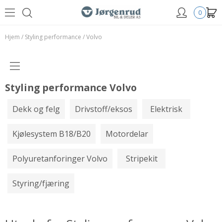
0
Hjem
/
Styling performance
/
Volvo
Styling performance Volvo
Dekk og felg
Drivstoff/eksos
Elektrisk
Kjølesystem B18/B20
Motordelar
Polyuretanforinger Volvo
Stripekit
Styring/fjæring