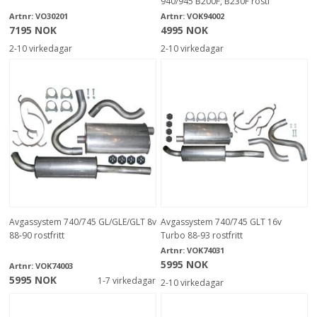
940/945 B200F, B230F rostf
Artnr:
VO30201
Artnr:
VOK94002
7195 NOK
4995 NOK
2-10 virkedagar
2-10 virkedagar
Avgassystem 740/745 GL/GLE/GLT 8v
Avgassystem 740/745 GLT 16v
88-90 rostfritt
Turbo 88-93 rostfritt
Artnr:
VOK74031
5995 NOK
Artnr:
VOK74003
5995 NOK
1-7 virkedagar
2-10 virkedagar