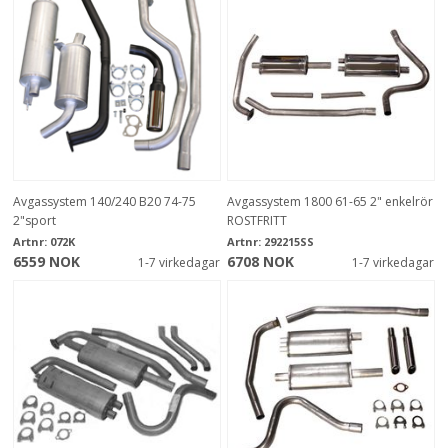
Avgassystem 140/240 B20 74-75
Avgassystem 1800 61-65 2" enkelrör
2"sport
ROSTFRITT
Artnr:
072K
Artnr:
292215SS
6559 NOK
6708 NOK
1-7 virkedagar
1-7 virkedagar