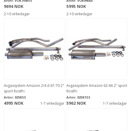
Artnr:
VOK70401S
Artnr:
VOK94003
9694 NOK
5995 NOK
2-10 virkedagar
2-10 virkedagar
Avgassystem Amazon 2/4 d 67-70 2"
Avgassystem Amazon 62-66 2" sport
sport Rostfri
Rostfri
Artnr:
025KSS
Artnr:
025K1SS
4995 NOK
5962 NOK
1-7 virkedagar
1-7 virkedagar