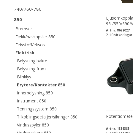
740/760/780
Ljusomkoppla
850
95-/850/S90/
Bremser
Artnr:
8622027
2-10 virkedagar
Dekk/navkapsler 850
Drivstoff/eksos
Elektrisk
Belysning bakre
Belysning fram
Blinklys
Brytere/Kontakter 850
Innerbelysning 850
Instrument 850
Tenningssystem 850
Potentiomete
Tilkoblingsdetaljer/sikringer 850
Vindusspyler 850
Artnr:
1336385
Vindusviskere 850