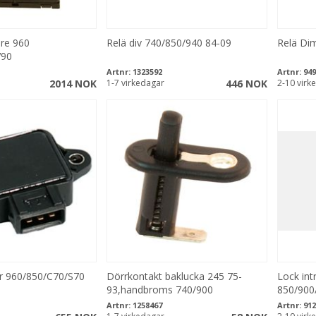
re 960
Relä div 740/850/940 84-09
Relä Dim
V90
Artnr:
1323592
Artnr:
949
2014 NOK
1-7 virkedagar
446 NOK
2-10 virk
r 960/850/C70/S70
Dörrkontakt baklucka 245 75-
Lock in
93,handbroms 740/900
850/900
Artnr:
1258467
Artnr:
912