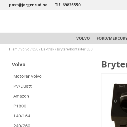
post@jorgenrud.no
Tlf: 69835550
VOLVO
FORD/MERCUR
Hjem
/
Volvo
/
850
/
Elektrisk
/
Brytere/Kontakter 850
Bryte
Volvo
Motorer Volvo
PV/Duett
Amazon
P1800
140/164
240/260