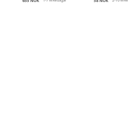
655 NOK
1-7 virkedagar
58 NOK
2-10 virk