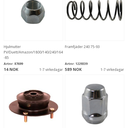
Hjulmutter
Framfjäder 240 75-93
PV/Duett/Amazon/1800/140/240/164
-85
Artnr:
87699
Artnr:
1229339
14 NOK
589 NOK
1-7 virkedagar
1-7 virkedagar