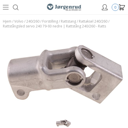
0
Hjem
/
Volvo
/
240/260
/
Forstilling
/
Rattstang
/
Rattaksel 240/260
/
Rattstångsled servo 240 79-93 nedre | Rattstång 240/260 - Ratts