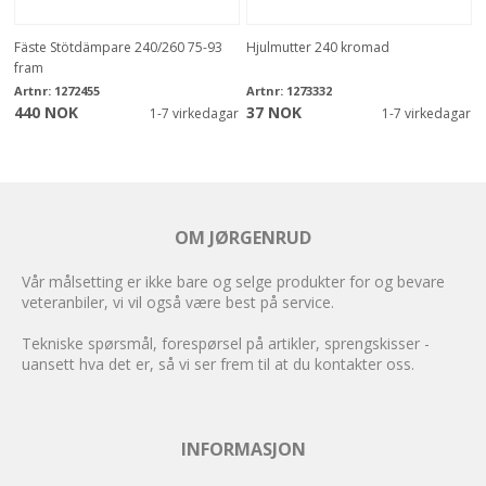
Fäste Stötdämpare 240/260 75-93
Hjulmutter 240 kromad
fram
Artnr:
1272455
Artnr:
1273332
440 NOK
37 NOK
1-7 virkedagar
1-7 virkedagar
OM JØRGENRUD
Vår målsetting er ikke bare og selge produkter for og bevare
veteranbiler, vi vil også være best på service.
Tekniske spørsmål, forespørsel på artikler, sprengskisser -
uansett hva det er, så vi ser frem til at du kontakter oss.
INFORMASJON