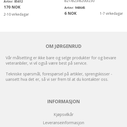
B21/B23/B200/230
Artnr:
85612
170 NOK
Artnr:
948645
6 NOK
1-7 virkedagar
2-10 virkedagar
OM JØRGENRUD
Vår målsetting er ikke bare og selge produkter for og bevare
veteranbiler, vi vil også være best på service.
Tekniske spørsmål, forespørsel på artikler, sprengskisser -
uansett hva det er, så vi ser frem til at du kontakter oss.
INFORMASJON
Kjøpsvilkår
Leveranseinformasjon