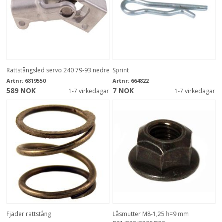
Rattstångsled servo 240 79-93 nedre
Sprint
Artnr:
6819550
Artnr:
664822
589 NOK
7 NOK
1-7 virkedagar
1-7 virkedagar
Fjäder rattstång
Låsmutter M8-1,25 h=9 mm