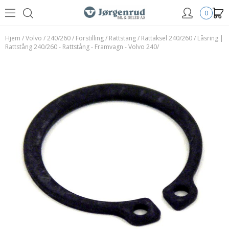
0
Hjem
/
Volvo
/
240/260
/
Forstilling
/
Rattstang
/
Rattaksel 240/260
/
Låsring |
Rattstång 240/260 - Rattstång - Framvagn - Volvo 240/