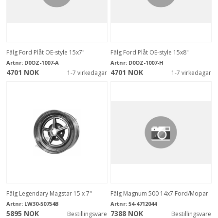
Fälg Ford Plåt OE-style 15x7"
Fälg Ford Plåt OE-style 15x8"
Artnr:
D0OZ-1007-A
Artnr:
D0OZ-1007-H
4701 NOK
4701 NOK
1-7 virkedagar
1-7 virkedagar
Fälg Legendary Magstar 15 x 7"
Fälg Magnum 500 14x7 Ford/Mopar
Artnr:
LW30-50754B
Artnr:
54-4712044
5895 NOK
7388 NOK
Bestillingsvare
Bestillingsvare