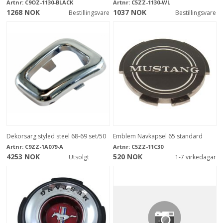
Artnr:
C9OZ-1130-BLACK
Artnr:
C5ZZ-1130-WL
1268 NOK
1037 NOK
Bestillingsvare
Bestillingsvare
Dekorsarg styled steel 68-69 set/50
Emblem Navkapsel 65 standard
Artnr:
C9ZZ-1A079-A
Artnr:
C5ZZ-11C30
4253 NOK
520 NOK
Utsolgt
1-7 virkedagar