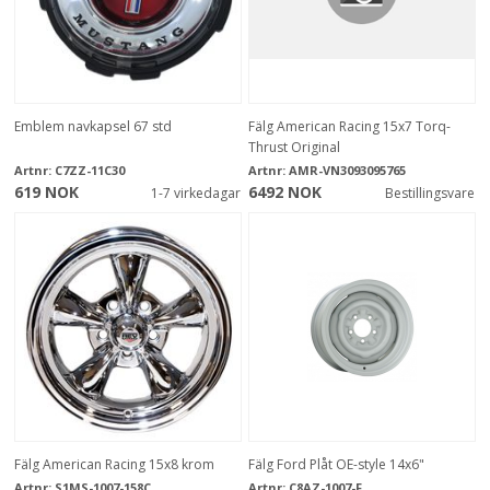
Emblem navkapsel 67 std
Fälg American Racing 15x7 Torq-
Thrust Original
Artnr:
C7ZZ-11C30
Artnr:
AMR-VN3093095765
619 NOK
6492 NOK
1-7 virkedagar
Bestillingsvare
Fälg American Racing 15x8 krom
Fälg Ford Plåt OE-style 14x6"
Artnr:
S1MS-1007-158C
Artnr:
C8AZ-1007-F