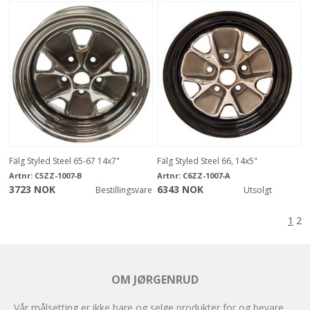
Fälg Styled Steel 65-67 14x7"
Fälg Styled Steel 66, 14x5"
Artnr:
C5ZZ-1007-B
Artnr:
C6ZZ-1007-A
3723 NOK
6343 NOK
Bestillingsvare
Utsolgt
1
2
OM JØRGENRUD
Vår målsetting er ikke bare og selge produkter for og bevare