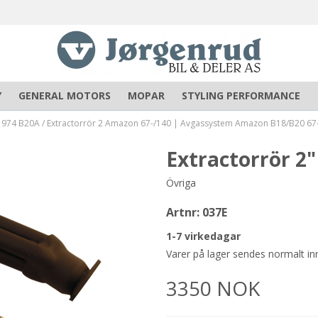
Y
GENERAL MOTORS
MOPAR
STYLING PERFORMANCE
1974 B20A
/
Extractorrör 2 Amazon 67-/140 | Avgassystem Amazon B18/B20 67
Extractorrör 2
Övriga
Artnr:
037E
1-7 virkedagar
Varer på lager sendes normalt in
3350
NOK