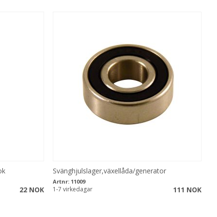
ok
Svänghjulslager,växellåda/generator
Artnr:
11009
22 NOK
1-7 virkedagar
111 NOK