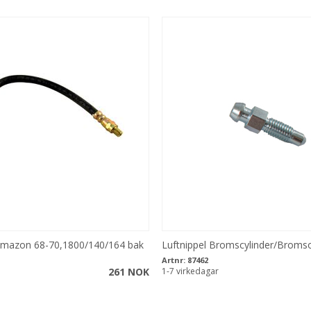
mazon 68-70,1800/140/164 bak
Luftnippel Bromscylinder/Broms
Artnr:
87462
261 NOK
1-7 virkedagar