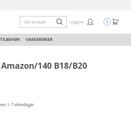
Logg inn
0
TILBEHØR
VAREMERKER
-
" Amazon/140 B18/B20
nen 1-7 virkedagar.