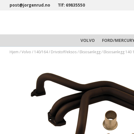
post@jorgenrud.no
Tlf: 69835550
VOLVO
FORD/MERCUR
Hjem
/
Volvo
/
140/164
/
Drivstoff/eksos
/
Eksosanlegg
/
Eksosanlegg 140 