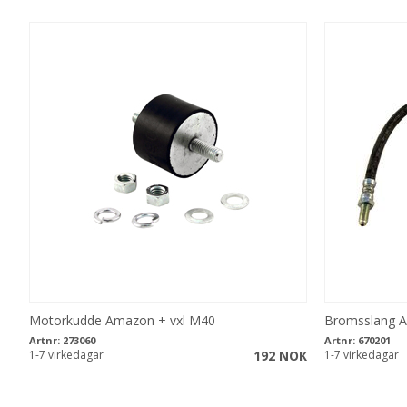
Motorkudde Amazon + vxl M40
Bromsslang A
Artnr:
273060
Artnr:
670201
1-7 virkedagar
192 NOK
1-7 virkedagar