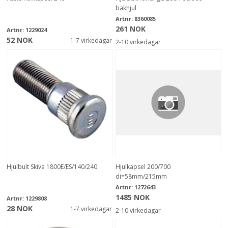
bakhjul
Artnr:
8360085
261 NOK
Artnr:
1229024
52 NOK
1-7 virkedagar
2-10 virkedagar
Hjulbult Skiva 1800E/ES/140/240
Hjulkapsel 200/700
di=58mm/215mm
Artnr:
1272643
1485 NOK
Artnr:
1229808
28 NOK
1-7 virkedagar
2-10 virkedagar