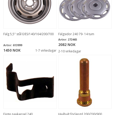
Fälg 5,5" stål E/ES/140/164/200/700
Fälgsidor 240 79- 14 tum
Artnr:
272465
2082 NOK
Artnr:
613999
1450 NOK
1-7 virkedagar
2-10 virkedagar
Fäste navkapsel 240
Hjulbult förlängd 200/700/900