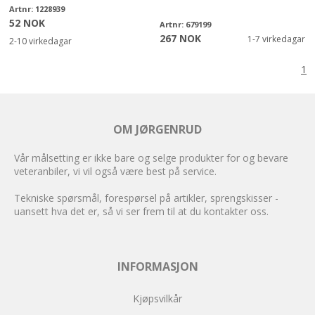
Artnr:
1228939
52 NOK
Artnr:
679199
267 NOK
1-7 virkedagar
2-10 virkedagar
1
OM JØRGENRUD
Vår målsetting er ikke bare og selge produkter for og bevare
veteranbiler, vi vil også være best på service.
Tekniske spørsmål, forespørsel på artikler, sprengskisser -
uansett hva det er, så vi ser frem til at du kontakter oss.
INFORMASJON
Kjøpsvilkår