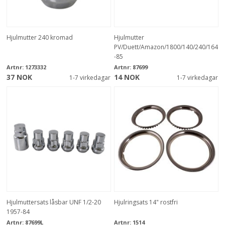
Hjulmutter 240 kromad
Hjulmutter
PV/Duett/Amazon/1800/140/240/164
-85
Artnr:
1273332
Artnr:
87699
37 NOK
14 NOK
1-7 virkedagar
1-7 virkedagar
Hjulmuttersats låsbar UNF 1/2-20
Hjulringsats 14" rostfri
1957-84
Artnr:
87699L
Artnr:
1514