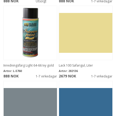
888 NOK
888 NOK
Utsolgt
1-7 virkedagar
Inredningsfärg Light 64-66 Ivy gold
Lack 100 Safarigul, Liter
Artnr:
L-5760
Artnr:
282136
888 NOK
2679 NOK
1-7 virkedagar
1-7 virkedagar