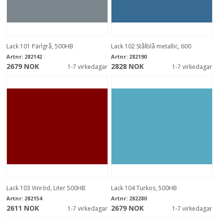
Lack 101 Pärlgrå, 500HB
Lack 102 Stålblå metallic, 600
Artnr:
282142
Artnr:
282190
2679 NOK
2828 NOK
1-7 virkedagar
1-7 virkedagar
Lack 103 Vinröd, Liter 500HB
Lack 104 Turkos, 500HB
Artnr:
282154
Artnr:
282280
2611 NOK
2679 NOK
1-7 virkedagar
1-7 virkedagar