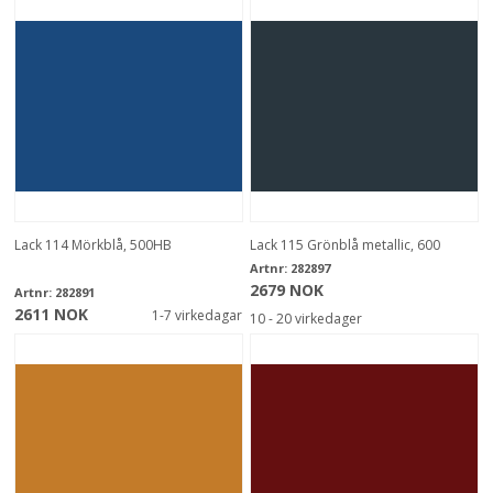
Lack 114 Mörkblå, 500HB
Lack 115 Grönblå metallic, 600
Artnr:
282897
2679 NOK
Artnr:
282891
2611 NOK
1-7 virkedagar
10 - 20 virkedager