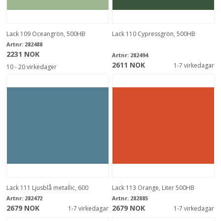
Lack 109 Oceangrön, 500HB
Lack 110 Cypressgrön, 500HB
Artnr:
282488
2231 NOK
Artnr:
282494
2611 NOK
1-7 virkedagar
10 - 20 virkedager
Lack 111 Ljusblå metallic, 600
Lack 113 Orange, Liter 500HB
Artnr:
282472
Artnr:
282885
2679 NOK
2679 NOK
1-7 virkedagar
1-7 virkedagar