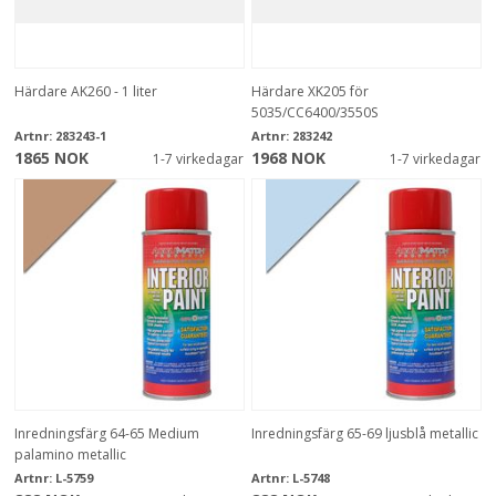
Härdare AK260 - 1 liter
Härdare XK205 för
5035/CC6400/3550S
Artnr:
283243-1
Artnr:
283242
1865 NOK
1968 NOK
1-7 virkedagar
1-7 virkedagar
Inredningsfärg 64-65 Medium
Inredningsfärg 65-69 ljusblå metallic
palamino metallic
Artnr:
L-5759
Artnr:
L-5748