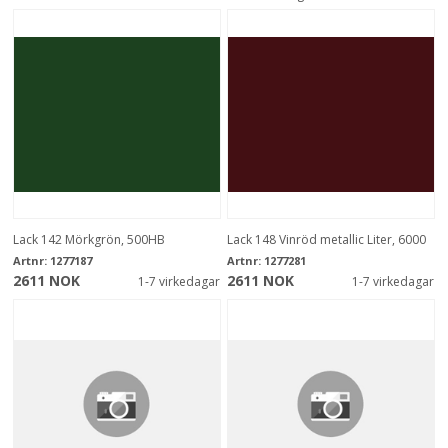
Lack 142 Mörkgrön, 500HB
Lack 148 Vinröd metallic Liter, 6000
Artnr:
1277187
Artnr:
1277281
2611 NOK
2611 NOK
1-7 virkedagar
1-7 virkedagar